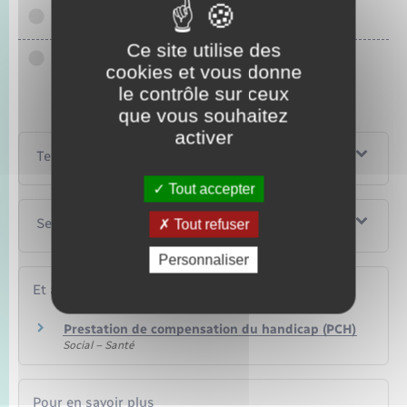
Aux 3 ans de votre enfant
Ce site utilise des
Aux 6 ans de votre enfant
cookies et vous donne
le contrôle sur ceux
que vous souhaitez
activer
Textes de référence
Tout accepter
Services en ligne et formulaires
Tout refuser
Personnaliser
Et aussi
Prestation de compensation du handicap (PCH)
Social – Santé
Pour en savoir plus