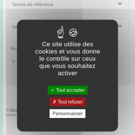
Textes de référence
Services en ligne et formulaires
Ce site utilise des
Pour en savoir plus
cookies et vous donne
le contrôle sur ceux
Dossier "cannabis à usage médical" de l'ANSM
que vous souhaitez
activer
Agence nationale de sécurité du médicament et des
produits de santé (ANSM)
Tout accepter
Tout refuser
©
Direction de l’information légale et administrative
Personnaliser
comarquage developpé par
baseo.io