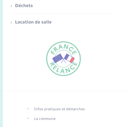
Déchets
Location de salle
FR
EN
Infos pratiques et démarches
Traduction du
DE
site automatisée
La commune