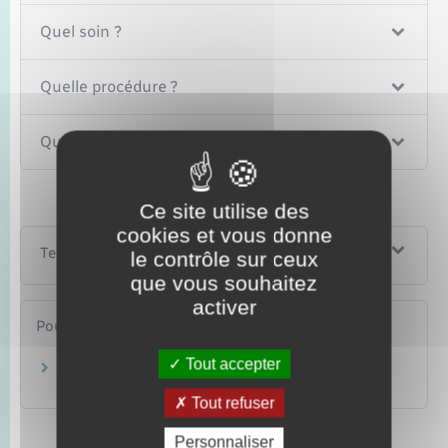
Quel soin ?
Quelle procédure ?
Quel financement ?
Ce site utilise des
cookies et vous donne
Textes de référence
le contrôle sur ceux
que vous souhaitez
activer
Pour en savoir plus
Tout accepter
Les hôtels hospitaliers
Ministère chargé de la santé
Tout refuser
Personnaliser