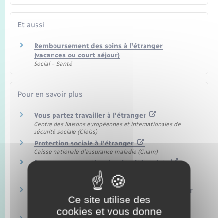
Et aussi
Remboursement des soins à l'étranger
(vacances ou court séjour)
Social – Santé
Pour en savoir plus
Vous partez travailler à l'étranger
Centre des liaisons européennes et internationales de
sécurité sociale (Cleiss)
Protection sociale à l'étranger
Caisse nationale d'assurance maladie (Cnam)
Pays sous convention de sécurité sociale
Centre des liaisons européennes et internationales de
sécurité sociale (Cleiss)
Prise en charge des soins médicaux à l'étranger
Ce site utilise des
Caisse nationale d'assurance maladie (Cnam)
cookies et vous donne