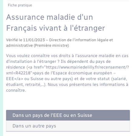
Enfants – Jeunes
Fiche pratique
Mariage – PACS
Assurance maladie d'un
Français vivant à l'étranger
Parrainage civil
Vérifié le 11/01/2023 – Direction de l'information légale et
administrative (Première ministre)
Recensement
Vous voulez connaître vos droits à l'assurance maladie en cas
d'installation à l'étranger ? Ils dépendent du pays de
résidence (<a href="https://www.mairiedelilly.fr/recensement/?
xml=R42218">pays de l'Espace économique européen –
EEE</a> ou Suisse ou autre pays) et de votre statut (salarié,
étudiant, retraité,…). Nous vous présentons les informations à
connaître.
Dans un pays de l'EEE ou en Suisse
Dans un autre pays