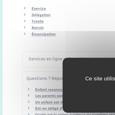
Exercice
Délégation
Tutelle
Retrait
Émancipation
Services en ligne et formulaires
Ce site util
Questions ? Réponses !
Enfant reconnu tardivement : quelles conséqu
Les parents sont-ils responsables de leur enf
Un enfant est-il responsable des dettes de se
Est-on obligé d'aider ses parents ou beaux-pa
Quelle est la valeur juridique du baptême civil