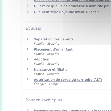
Qu'est-ce que l'aide éducative à domicile pour 
Que peut faire un jeune avant 18 ans ?
Et aussi
Séparation des parents
Famille – Scolarité
Placement d'un enfant
Famille – Scolarité
Adoption
Famille – Scolarité
Naissance et filiation
Famille – Scolarité
Autorisation de sortie du territoire (AST)
Étranger – Europe
Pour en savoir plus
Reconnaissance des jugements sur la respons