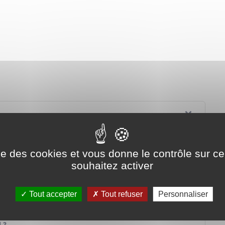
ise des cookies et vous donne le contrôle sur 
souhaitez activer
ences sur l'autorité parentale ?
ant majeur ?
Tout accepter
Tout refuser
Personnaliser
s parents ?
rents qui sont dans le besoin ?
 ?