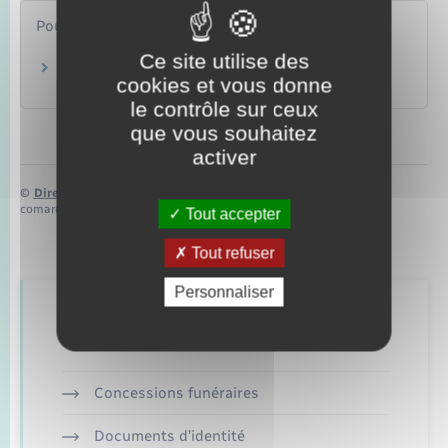
Pour en savoir plus
Ce site utilise des
Service national universel
cookies et vous donne
Ministère chargé de l'éducation
le contrôle sur ceux
que vous souhaitez
activer
©
Direction de l’information légale et administrative
comarquage developpé par
baseo.io
Tout accepter
Tout refuser
Personnaliser
Retrouvez aussi
Concessions funéraires
Documents d’identité