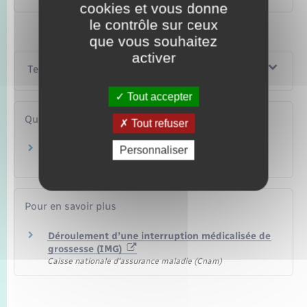
cookies et vous donne
le contrôle sur ceux
que vous souhaitez
activer
Textes de référence
Tout accepter
Questions ? Réponses !
Tout refuser
Enfant décédé à la naissance : quelles sont les
Personnaliser
règles d'état civil ?
Pour en savoir plus
Déroulement d’une interruption médicalisée de
grossesse (IMG)
Caisse nationale d'assurance maladie (Cnam)