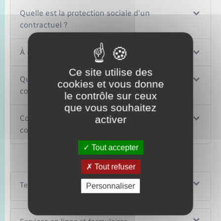
Quelle est la protection sociale d'un
contractuel ?
À quels congés a droit un contractuel ?
Ce site utilise des
Quelles sont les possibilités de mobilité d'un
cookies et vous donne
contractuel ?
le contrôle sur ceux
que vous souhaitez
Comment est renouvelé ou s'achève le
activer
contrat de travail d'un contractuel ?
Tout accepter
Tout refuser
Textes de référence
Personnaliser