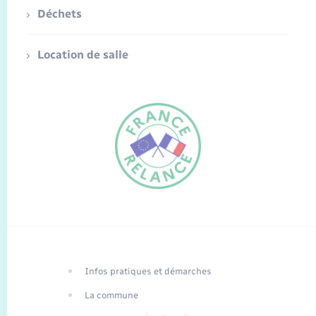
Déchets
Location de salle
FR
EN
Infos pratiques et démarches
Traduction du
DE
site automatisée
La commune