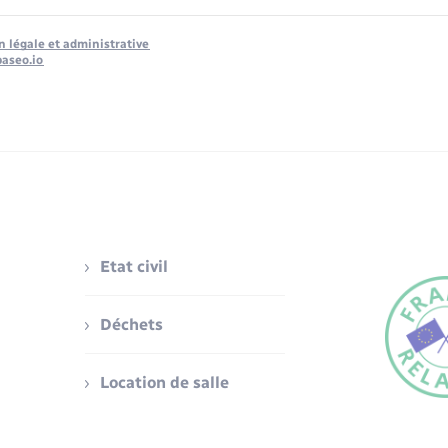
n légale et administrative
baseo.io
Etat civil
Déchets
Location de salle