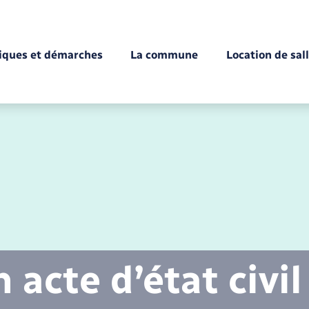
tiques et démarches
La commune
Location de sal
Déchèteries
Documents d’identité
Enfance
Conseil municipal
Etat-civil - Papiers -
Citoyenneté
acte d’état civil
Mariage – PACS