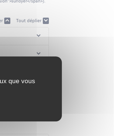
sion">surloyer</span>).
er
Tout déplier
ceux que vous
 le montant maximum ?