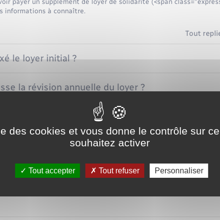
voir payer un supplément de loyer de solidarité (<span class="expres
 informations à connaître.
Tout repli
 le loyer initial ?
e la révision annuelle du loyer ?
ier d'une réduction de loyer de solidarité (RLS) ?
ise des cookies et vous donne le contrôle sur 
souhaitez activer
nt payer le loyer ?
Tout accepter
Tout refuser
Personnaliser
e loyer est-il appliqué si les revenus dépassent