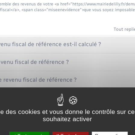
emble des revenus de votre <a href="https://www.mairiedelilly.fr/de
 fiscal</a>, <span class="miseenevidence">que vous soyez imposabl
Tout repli
nu fiscal de référence est-il calculé ?
evenu fiscal de référence ?
e revenu fiscal de référence ?
ise des cookies et vous donne le contrôle sur 
ce
souhaitez activer