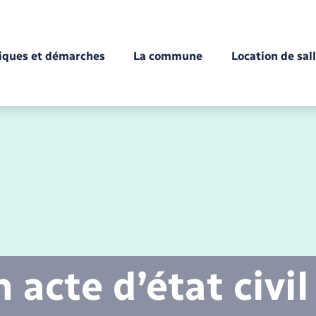
tiques et démarches
La commune
Location de sal
Déchèteries
Documents d’identité
Enfance
Conseil municipal
Etat-civil - Papiers -
Citoyenneté
acte d’état civil
Mariage – PACS