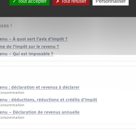
Tout accepter
Tout refuser
Personnaliser
 et formulaires
ses !
enu – À quoi sert l'avis d'impôt ?
me de l'impôt sur le revenu ?
venu – Qui est imposable ?
enu : déclaration et revenus à déclarer
 Consommation
enu : déductions, réductions et crédits d'impôt
 Consommation
venu – Déclaration de revenus annuelle
 Consommation