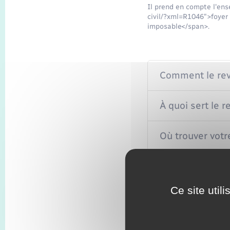
Il prend en compte l'ens
civil/?xml=R1046">foyer
imposable</span>.
Comment le reve
À quoi sert le r
Où trouver votr
Ce site util
Textes de référen