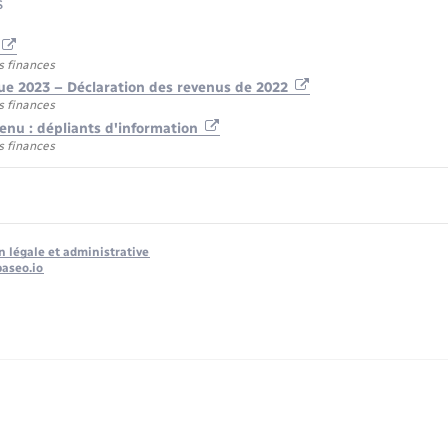
s
s finances
ue 2023 – Déclaration des revenus de 2022
s finances
venu : dépliants d'information
s finances
n légale et administrative
baseo.io