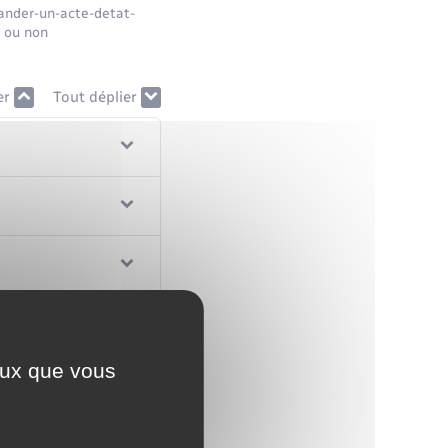
mander-un-acte-detat-
e ou non
er
Tout déplier
ceux que vous