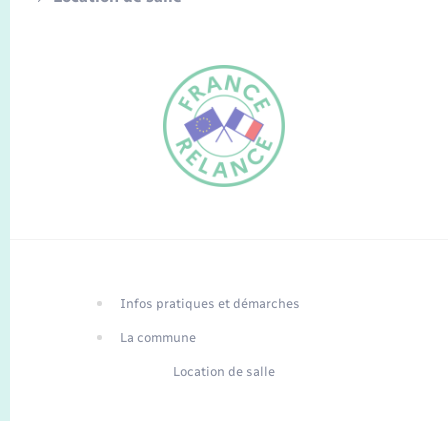
FR
EN
Infos pratiques et démarches
Traduction du
DE
site automatisée
La commune
Location de salle