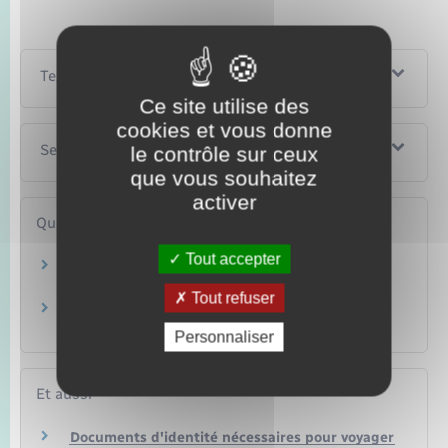
Textes de référence
Ce site utilise des
cookies et vous donne
Services en ligne et formulaires
le contrôle sur ceux
que vous souhaitez
activer
Questions ? Réponses !
Tout accepter
Quels recours si ma demande de passeport
n'aboutit pas ?
Tout refuser
Voyage aux USA : quelles sont les formalités
(passeport, Esta, visa…) ?
Personnaliser
Et aussi
Documents d'identité nécessaires pour voyager