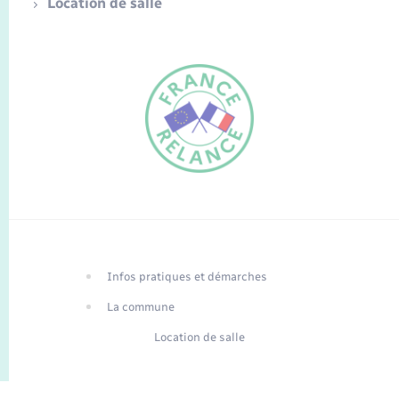
Location de salle
FR
EN
Infos pratiques et démarches
Traduction du
DE
site automatisée
La commune
Location de salle