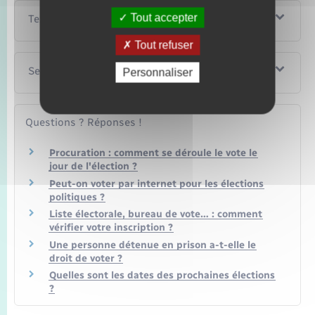
Tout accepter
Textes de référence
Tout refuser
Services en ligne et formulaires
Personnaliser
Questions ? Réponses !
Procuration : comment se déroule le vote le
jour de l'élection ?
Peut-on voter par internet pour les élections
politiques ?
Liste électorale, bureau de vote… : comment
vérifier votre inscription ?
Une personne détenue en prison a-t-elle le
droit de voter ?
Quelles sont les dates des prochaines élections
?