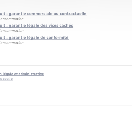
uit : garantie commerciale ou contractuelle
 Consommation
it : garantie légale des vices cachés
 Consommation
it : garantie légale de conformité
 Consommation
n légale et administrative
baseo.io