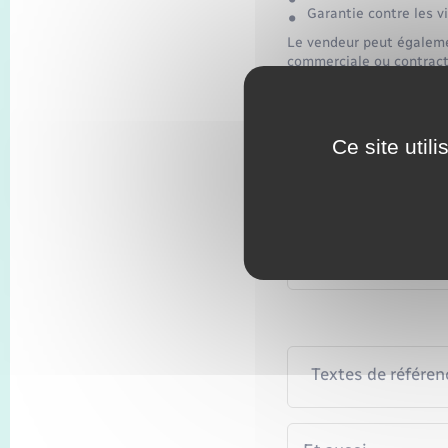
Garantie contre les v
Le vendeur peut égaleme
commerciale ou contract
Garantie légale
Ce site util
Garantie légale
Garantie comme
Textes de référen