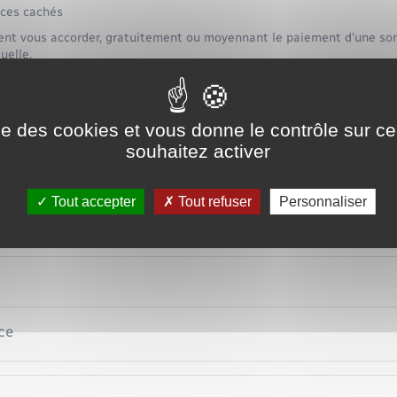
ices cachés
nt vous accorder, gratuitement ou moyennant le paiement d'une so
uelle.
Tout repli
 de conformité
ise des cookies et vous donne le contrôle sur 
souhaitez activer
 des vices cachés
Tout accepter
Tout refuser
Personnaliser
rciale ou contractuelle
ce