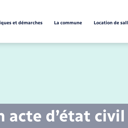
tiques et démarches
La commune
Location de sal
Déchèteries
Documents d’identité
Enfance
Conseil municipal
Etat-civil - Papiers -
Citoyenneté
acte d’état civil
Mariage – PACS