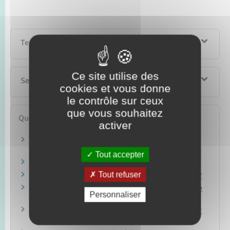
Textes de référence
Ce site utilise des
Services en ligne et formulaires
cookies et vous donne
le contrôle sur ceux
que vous souhaitez
Questions ? Réponses !
activer
Que faire si je retrouve une pièce d'identité
déclarée perdue ou volée ?
Tout accepter
Quels recours si mon dossier est rejeté ?
Tout refuser
Passeport : comment acheter un timbre fiscal ?
Carte d'identité / Passeport : la photo peut-elle
Personnaliser
être prise au guichet ?
Carte d'identité / Passeport : comment prouver
sa nationalité française ?