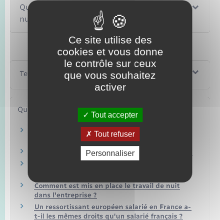
Quelles sont les garanties du travailleur de
nuit ?
Ce site utilise des
cookies et vous donne
le contrôle sur ceux
que vous souhaitez
Textes de référence
activer
Questions ? Réponses !
Tout accepter
Un salarié peut-il être obligé de travailler en
Tout refuser
soirée ?
Comment consulter une convention collective ?
Personnaliser
Médecine au travail : qu'est-ce que la visite
d'information et de prévention (Vip) ?
Comment est mis en place le travail de nuit
dans l'entreprise ?
Un ressortissant européen salarié en France a-
t-il les mêmes droits qu'un salarié français ?