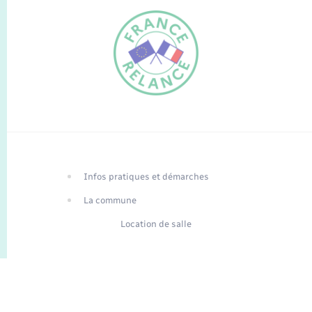
FR
EN
Infos pratiques et démarches
Traduction du
DE
site automatisée
La commune
Location de salle