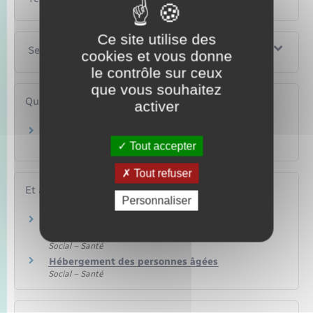
Ce site utilise des
Services en ligne et formulaires
cookies et vous donne
le contrôle sur ceux
que vous souhaitez
Questions ? Réponses !
activer
Hospitalisation : quels sont les droits du
patient ?
Tout accepter
Tout refuser
Et aussi
Personnaliser
Information du patient : dossier médical,
montant des prestations, …
Social – Santé
Hébergement des personnes âgées
Social – Santé