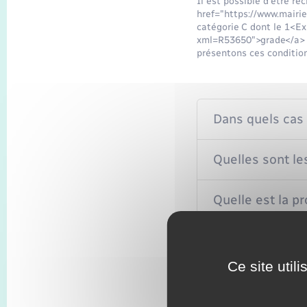
Il est possible d'être r
href="https://www.mairie
catégorie C dont le 1<Ex
xml=R53650">grade</a> c
présentons ces condition
Dans quels cas 
Quelles sont le
Quelle est la p
Que se passe-t-i
Ce site util