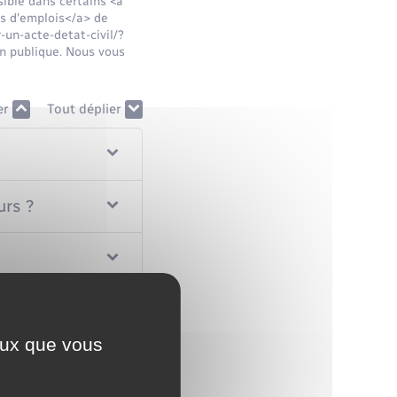
sible dans certains <a
es d'emplois</a> de
-un-acte-detat-civil/?
n publique. Nous vous
er
Tout déplier
urs ?
ceux que vous