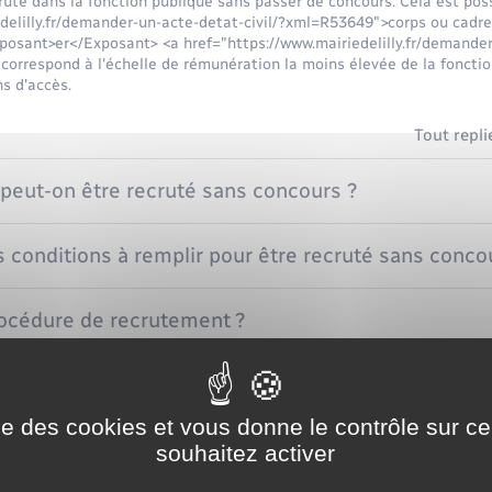
ecruté dans la fonction publique sans passer de concours. Cela est pos
delilly.fr/demander-un-acte-detat-civil/?xml=R53649">corps ou cadr
posant>er</Exposant> <a href="https://www.mairiedelilly.fr/demander
orrespond à l'échelle de rémunération la moins élevée de la fonctio
s d'accès.
Tout repli
peut-on être recruté sans concours ?
s conditions à remplir pour être recruté sans conco
rocédure de recrutement ?
l si vous êtes recruté ?
ise des cookies et vous donne le contrôle sur 
souhaitez activer