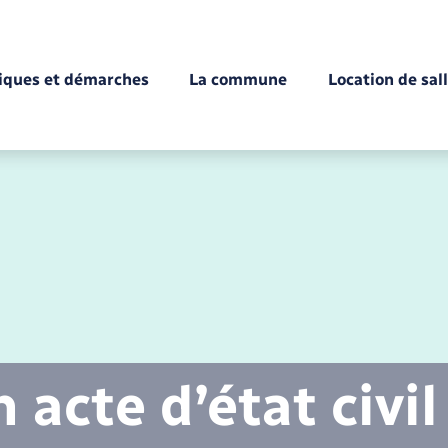
tiques et démarches
La commune
Location de sal
Déchèteries
Documents d’identité
Enfance
Conseil municipal
Etat-civil - Papiers -
Citoyenneté
acte d’état civil
Mariage – PACS