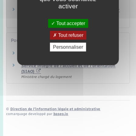
Logement
activer
Droit au logement opposable (Dalo) : faire valoir
son droit à un logement
Logement
Tout accepter
Tout refuser
Pour en savoir plus
Personnaliser
Agence d'Action logement
Action logement
Service intégré de l'accueil et de l'orientation
(SIAO)
Ministère chargé du logement
©
Direction de l’information légale et administrative
comarquage developpé par
baseo.io