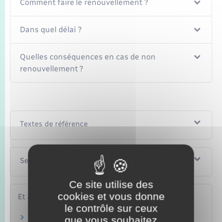
Comment faire le renouvellement ?
Dans quel délai ?
Quelles conséquences en cas de non
renouvellement ?
Textes de référence
Services en ligne et formulaires
Ce site utilise des
cookies et vous donne
Et aussi
le contrôle sur ceux
Faire une demande de logement social (HLM)
que vous souhaitez