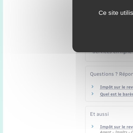
Ce site util
Textes de référen
Services en ligne
Questions ? Répon
Impôt sur le re
Quel est le barè
Et aussi
Impôt sur le rev
Argent – Impôts –