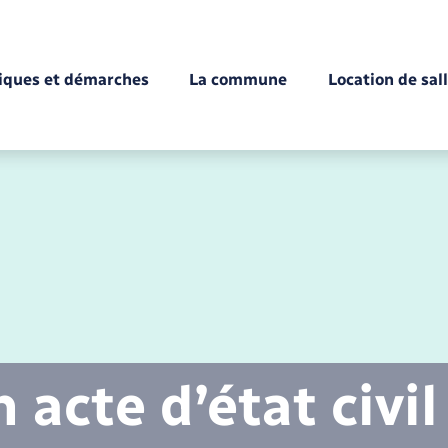
tiques et démarches
La commune
Location de sal
Déchèteries
Documents d’identité
Enfance
Conseil municipal
Etat-civil - Papiers -
Citoyenneté
acte d’état civil
Mariage – PACS