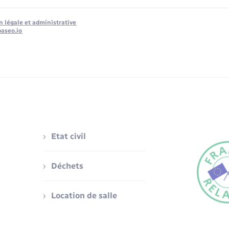
n légale et administrative
baseo.io
Etat civil
Déchets
Location de salle