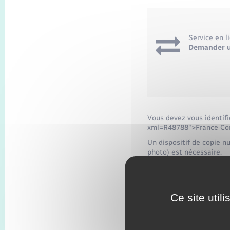
Service en l
Demander un
Vous devez vous identifi
xml=R48788">France Co
Un dispositif de copie n
photo) est nécessaire.
Des <span class="miseen
à votre disposition dans
démarche. Vous pouvez êt
Ce site util
d'internet.
Vous pouvez aussi être
Services</span> :