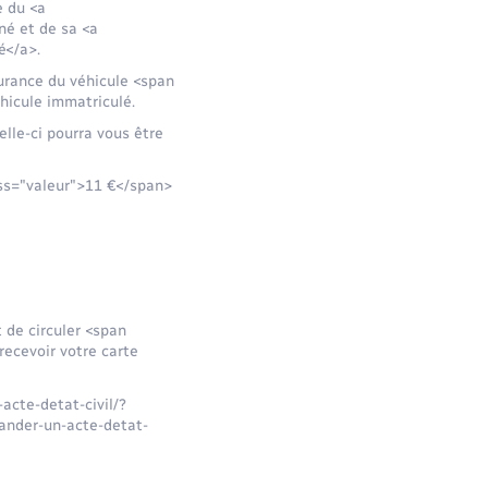
e du <a
né et de sa <a
é</a>.
surance du véhicule <span
hicule immatriculé.
lle-ci pourra vous être
ass="valeur">11 €</span>
 de circuler <span
ecevoir votre carte
-acte-detat-civil/?
mander-un-acte-detat-