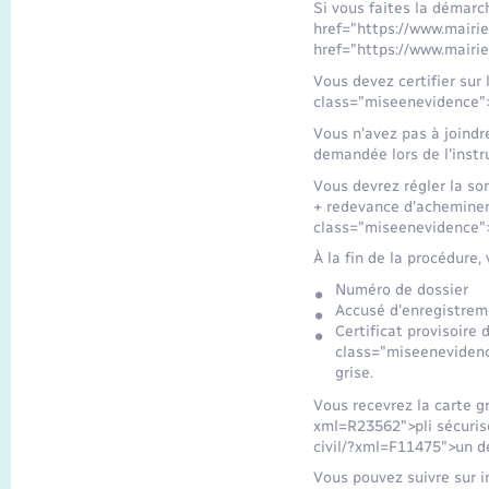
Si vous faites la démarc
href="https://www.mairi
href="https://www.mairie
Vous devez certifier sur
class="miseenevidence">
Vous n'avez pas à joindr
demandée lors de l'instru
Vous devrez régler la s
+ redevance d'acheminem
class="miseenevidence">
À la fin de la procédure,
Numéro de dossier
Accusé d'enregistre
Certificat provisoire
class="miseenevidenc
grise.
Vous recevrez la carte gr
xml=R23562">pli sécurisé
civil/?xml=F11475">un dé
Vous pouvez suivre sur i