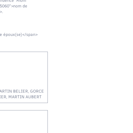
evidence">nom
F35060">nom de
>.
re époux(se)</span>
 MARTIN BELIER, GORCE
IER, MARTIN AUBERT