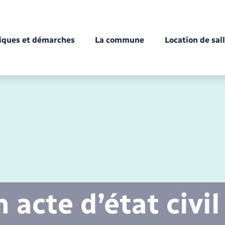
tiques et démarches
La commune
Location de sal
Déchèteries
Documents d’identité
Enfance
Conseil municipal
Etat-civil - Papiers -
Citoyenneté
acte d’état civil
Mariage – PACS