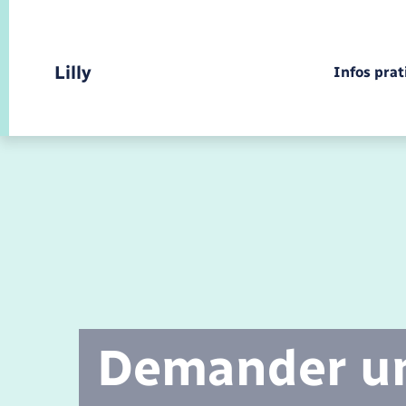
Panneau de gestion des cookies
Lilly
Infos pra
Infos pratiques et démarches
Infos pratiques et démarches
Infos pratiques et démarches
Calendrier de collecte
Concessions funéraires
Ecole
Présentation de la commune
Déchets
Demander un 
Etat civil
Petite enfance