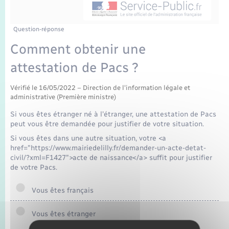
Enfants – Jeunes
Mariage – PACS
Question-réponse
Comment obtenir une
Parrainage civil
attestation de Pacs ?
Recensement
Vérifié le 16/05/2022 – Direction de l'information légale et
administrative (Première ministre)
Si vous êtes étranger né à l'étranger, une attestation de Pacs
peut vous être demandée pour justifier de votre situation.
Si vous êtes dans une autre situation, votre <a
href="https://www.mairiedelilly.fr/demander-un-acte-detat-
civil/?xml=F1427">acte de naissance</a> suffit pour justifier
de votre Pacs.
Vous êtes français
Vous êtes étranger