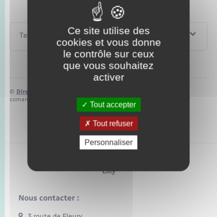
Ce site utilise des
Textes de référence
cookies et vous donne
le contrôle sur ceux
que vous souhaitez
activer
©
Direction de l’information légale et administrative
comarquage developpé par
baseo.io
Tout accepter
Tout refuser
Personnaliser
Lilly
Nous contacter :
3 route de Fleury