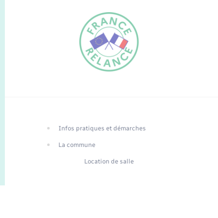
FR
EN
Infos pratiques et démarches
Traduction du
DE
site automatisée
La commune
Location de salle