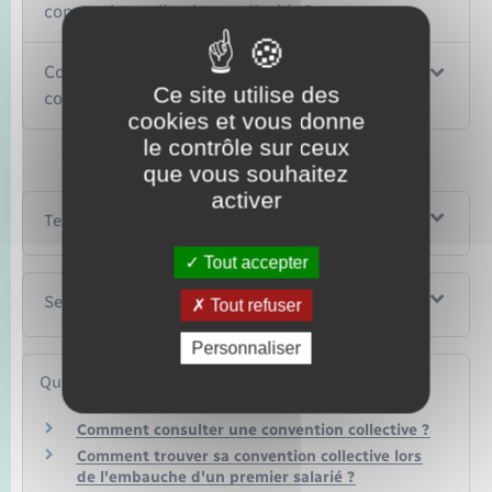
convention collective applicable ?
Comment consulter une convention
Ce site utilise des
collective ?
cookies et vous donne
le contrôle sur ceux
que vous souhaitez
activer
Textes de référence
Tout accepter
Services en ligne et formulaires
Tout refuser
Personnaliser
Questions ? Réponses !
Comment consulter une convention collective ?
Comment trouver sa convention collective lors
de l'embauche d'un premier salarié ?