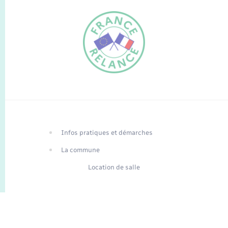
FR
EN
Infos pratiques et démarches
Traduction du
DE
site automatisée
La commune
Location de salle