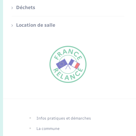
Déchets
Location de salle
FR
EN
Infos pratiques et démarches
Traduction du
DE
site automatisée
La commune