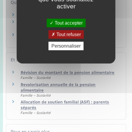
Questions ? Réponses !
activer
Comment obtenir l'intermédiation financière ?
Que faire si la pension alimentaire n'est pas
Tout accepter
payée ?
Tout refuser
Doit-on encore verser une pension alimentaire
à un enfant devenu majeur ?
Personnaliser
Et aussi
Révision du montant de la pension alimentaire
Famille – Scolarité
Revalorisation annuelle de la pension
alimentaire
Famille – Scolarité
Allocation de soutien familial (ASF) : parents
séparés
Famille – Scolarité
Pour en savoir plus