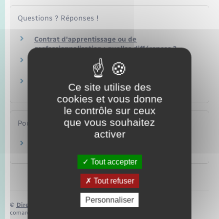
Questions ? Réponses !
Contrat d'apprentissage ou de
professionnalisation : quelles différences ?
Contrat de professionnalisation : qui peut être
tuteur ?
Comment saisir le médiateur de
Ce site utilise des
l'apprentissage ?
cookies et vous donne
le contrôle sur ceux
que vous souhaitez
Pour en savoir plus
activer
Précis de l'apprentissage
Ministère chargé du travail
Tout accepter
Tout refuser
Personnaliser
©
Direction de l’information légale et administrative
comarquage developpé par
baseo.io