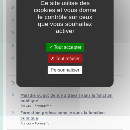
public qui change d'employeur ?
Ce site utilise des
Don de jours de congé entre agents publics :
cookies et vous donne
dans quels cas est-ce possible ?
le contrôle sur ceux
Une enseignante peut-elle décaler son congé
que vous souhaitez
maternité hors vacances scolaires ?
activer
Un agent public peut-il travailler pendant ses
congés annuels ?
Un agent public peut-il s'absenter le jour d'une
Tout accepter
fête religieuse non fériée ?
Un agent public a-t-il droit à un congé pour
Tout refuser
déménagement ?
Personnaliser
Et aussi
Maladie ou accident du travail dans la fonction
publique
Travail – Formation
Formation professionnelle dans la fonction
publique
Travail – Formation