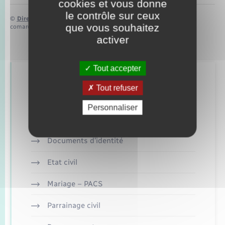
cookies et vous donne
le contrôle sur ceux
©
Direction de l’information légale et administrative
que vous souhaitez
comarquage developpé par
baseo.io
activer
Tout accepter
Retrouvez aussi
Tout refuser
Personnaliser
Concessions funéraires
Documents d’identité
Etat civil
Mariage – PACS
Parrainage civil