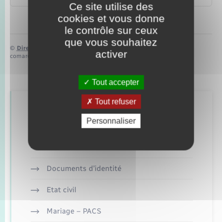
Ce site utilise des
cookies et vous donne
le contrôle sur ceux
que vous souhaitez
©
Direction de l’information légale et administrative
activer
comarquage developpé par
baseo.io
Tout accepter
Tout refuser
Retrouvez aussi
Personnaliser
Concessions funéraires
Documents d’identité
Etat civil
Mariage – PACS