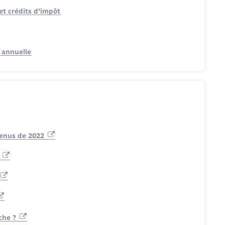
et crédits d'impôt
 annuelle
venus de 2022
n
che ?