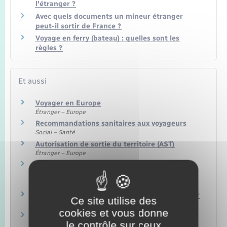
l'étranger ?
Avec quels documents un mineur étranger
peut-il sortir de France ?
Voyage en ferry (bateau) : quelles sont les
règles ?
Et aussi
Voyager en Europe
Étranger – Europe
Recommandations sanitaires aux voyageurs
Social – Santé
Autorisation de sortie du territoire (AST)
Étranger – Europe
Remboursement des soins à l'étranger
(vacances ou court séjour)
Social – Santé
Permis international pour conduire à l'étranger
Ce site utilise des
Transports – Mobilité
cookies et vous donne
Voyager à l'étranger avec son animal de
le contrôle sur ceux
compagnie