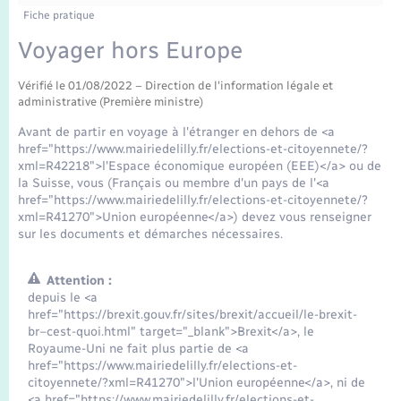
Enfants – Jeunes
Fiche pratique
Mariage – PACS
Voyager hors Europe
Vérifié le 01/08/2022 – Direction de l'information légale et
Parrainage civil
administrative (Première ministre)
Avant de partir en voyage à l'étranger en dehors de <a
Recensement
href="https://www.mairiedelilly.fr/elections-et-citoyennete/?
xml=R42218">l'Espace économique européen (EEE)</a> ou de
la Suisse, vous (Français ou membre d'un pays de l'<a
href="https://www.mairiedelilly.fr/elections-et-citoyennete/?
xml=R41270">Union européenne</a>) devez vous renseigner
sur les documents et démarches nécessaires.
Attention :
depuis le <a
href="https://brexit.gouv.fr/sites/brexit/accueil/le-brexit-
br–cest-quoi.html" target="_blank">Brexit</a>, le
Royaume-Uni ne fait plus partie de <a
href="https://www.mairiedelilly.fr/elections-et-
citoyennete/?xml=R41270">l'Union européenne</a>, ni de
<a href="https://www.mairiedelilly.fr/elections-et-