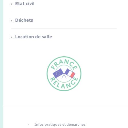
Etat civil
Déchets
Location de salle
FR
EN
Infos pratiques et démarches
Traduction du