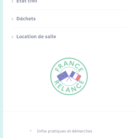
Etat civil
Déchets
Location de salle
FR
EN
Infos pratiques et démarches
Traduction du
DE
site automatisée