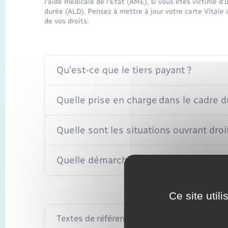
l'aide médicale de l'État (AME), si vous êtes victime d'
durée (ALD). Pensez à mettre à jour votre carte Vitale o
de vos droits.
Qu'est-ce que le tiers payant ?
Quelle prise en charge dans le cadre d
Quelle sont les situations ouvrant droit
Quelle démarche pour bénéficier du ti
Ce site util
Textes de référence