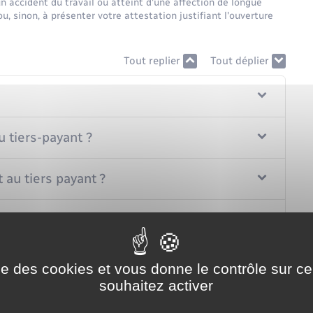
un accident du travail ou atteint d'une affection de longue
u, sinon, à présenter votre attestation justifiant l'ouverture
Tout replier
Tout déplier
u tiers-payant ?
 au tiers payant ?
ers-payant ?
ise des cookies et vous donne le contrôle sur 
souhaitez activer