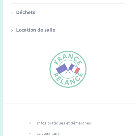
Déchets
Location de salle
FR
EN
Infos pratiques et démarches
Traduction du
DE
site automatisée
La commune