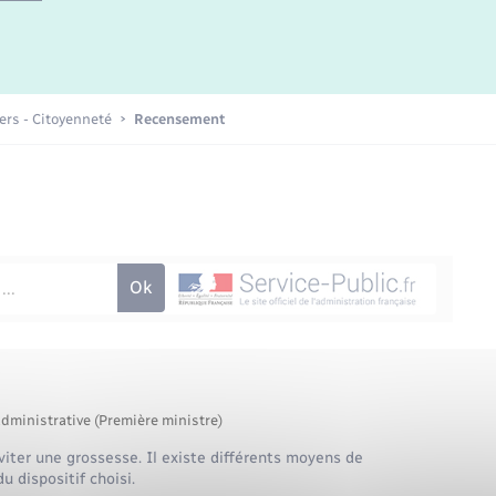
iers - Citoyenneté
Recensement
administrative (Première ministre)
iter une grossesse. Il existe différents moyens de
dispositif choisi.