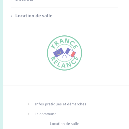
Location de salle
FR
EN
Infos pratiques et démarches
Traduction du
DE
site automatisée
La commune
Location de salle