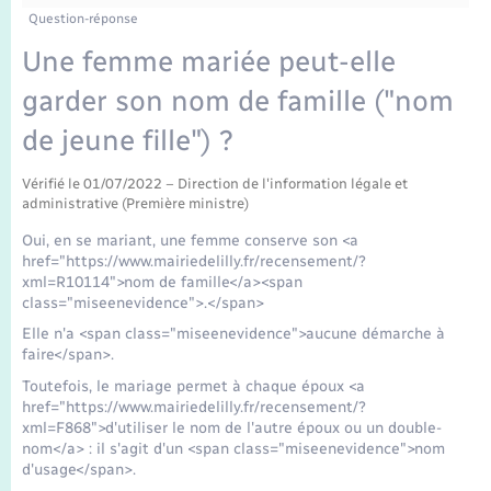
Enfants – Jeunes
Question-réponse
Mariage – PACS
Une femme mariée peut-elle
garder son nom de famille ("nom
Parrainage civil
de jeune fille") ?
Recensement
Vérifié le 01/07/2022 – Direction de l'information légale et
administrative (Première ministre)
Oui, en se mariant, une femme conserve son <a
href="https://www.mairiedelilly.fr/recensement/?
xml=R10114">nom de famille</a><span
class="miseenevidence">.</span>
Elle n'a <span class="miseenevidence">aucune démarche à
faire</span>.
Toutefois, le mariage permet à chaque époux <a
href="https://www.mairiedelilly.fr/recensement/?
xml=F868">d'utiliser le nom de l'autre époux ou un double-
nom</a> : il s'agit d'un <span class="miseenevidence">nom
d'usage</span>.