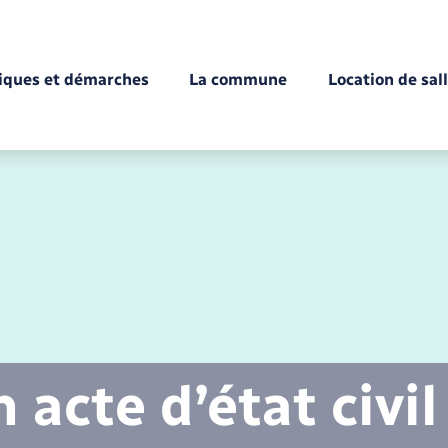
tiques et démarches
La commune
Location de sal
Déchèteries
Documents d’identité
Enfance
Conseil municipal
Etat-civil - Papiers -
Citoyenneté
acte d’état civil
Mariage – PACS