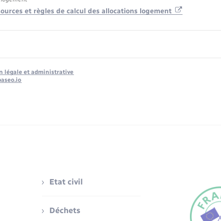
ources et règles de calcul des allocations logement
n légale et administrative
baseo.io
Etat civil
Déchets