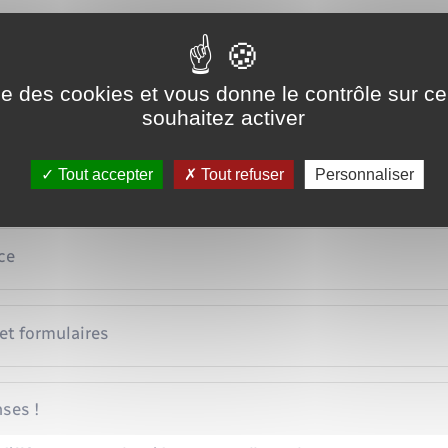
rsée l'ALF ?
s de changement dans votre situation ?
ise des cookies et vous donne le contrôle sur 
souhaitez activer
cas de refus d'attribution de l'ALF ?
Tout accepter
Tout refuser
Personnaliser
ce
 et formulaires
ses !