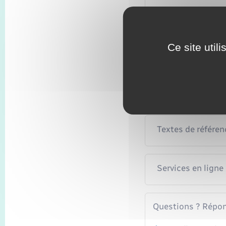
Comment est ve
Que faire en ca
Ce site util
Quel recours en 
Textes de référen
Services en ligne
Questions ? Répon