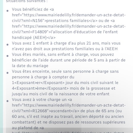
situations suivantes :
Vous bénéficiez de <a
href="https://www.mairiedelilly.fr/demander-un-acte-detat-
civil/?xml=N156">prestations familiales</a> ou de <a
href="https://www.mairiedelilly.fr/demander-un-acte-detat-
civil/?xml=F14809">l'allocation d'éducation de l'enfant
handicapé (AEEH)</a>
Vous avez 1 enfant à charge d'au plus 21 ans, mais vous
n'avez pas droit aux prestations familiales ou à l'AEEH
Vous êtes mariés, sans enfant à charge, vous pouvez
bénéficier de l'aide durant une période de 5 ans à partir de
la date du mariage
Vous êtes enceinte, seule sans personne à charge sans
personne à charge à compter du
1<Exposant>er</Exposant> jour du mois civil suivant le
4<Exposant>ème</Exposant> mois de la grossesse et
jusqu'au mois civil de la naissance de votre enfant
Vous avez à votre charge un <a
href="https://www.mairiedelilly.fr/demander-un-acte-detat-
civil/?xml=R12668">ascendant</a> de plus de 65 ans (ou
60 ans, s'il est inapte au travail, ancien déporté ou ancien
combattant) et ne disposez pas de ressources supérieures
au plafond de <a