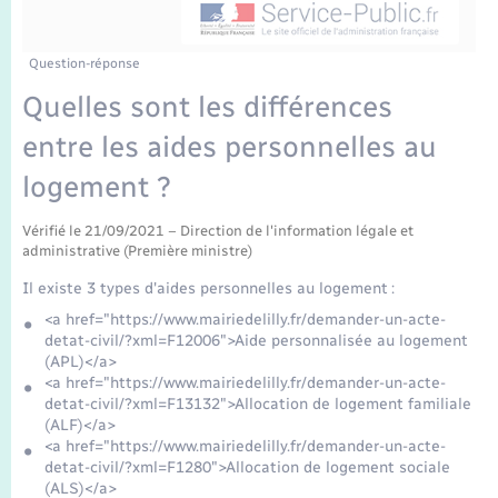
Enfants – Jeunes
Mariage – PACS
Question-réponse
Quelles sont les différences
Parrainage civil
entre les aides personnelles au
Recensement
logement ?
Vérifié le 21/09/2021 – Direction de l'information légale et
administrative (Première ministre)
Il existe 3 types d'aides personnelles au logement :
<a href="https://www.mairiedelilly.fr/demander-un-acte-
detat-civil/?xml=F12006">Aide personnalisée au logement
(APL)</a>
<a href="https://www.mairiedelilly.fr/demander-un-acte-
detat-civil/?xml=F13132">Allocation de logement familiale
(ALF)</a>
<a href="https://www.mairiedelilly.fr/demander-un-acte-
detat-civil/?xml=F1280">Allocation de logement sociale
(ALS)</a>