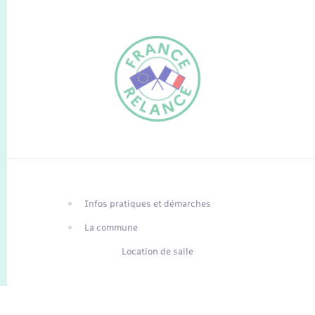
FR
EN
Infos pratiques et démarches
Traduction du
DE
site automatisée
La commune
Location de salle