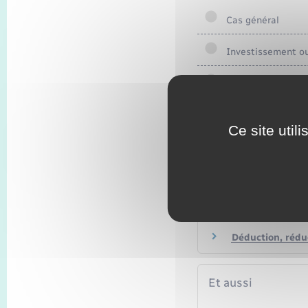
Cas général
Investissement ou
Investissement So
Ce site util
Textes de référen
Questions ? Répon
Déduction, réduc
Et aussi