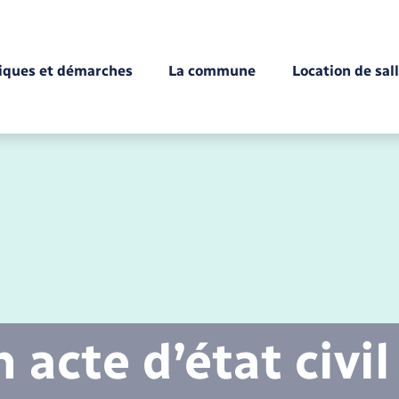
tiques et démarches
La commune
Location de sal
Déchèteries
Documents d’identité
Enfance
Conseil municipal
Etat-civil - Papiers -
Citoyenneté
acte d’état civil
Mariage – PACS