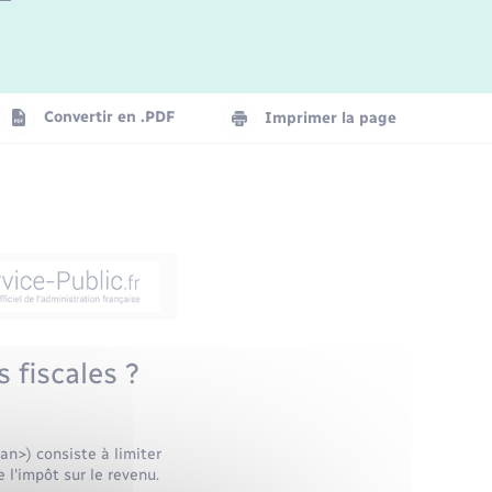
Convertir en .PDF
Imprimer la page
 fiscales ?
n>) consiste à limiter
l'impôt sur le revenu.