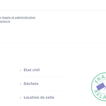
n légale et administrative
baseo.io
Etat civil
Déchets
Location de salle