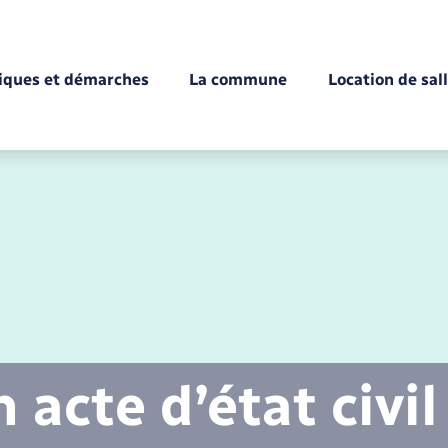
tiques et démarches
La commune
Location de sal
Déchèteries
Documents d’identité
Enfance
Conseil municipal
Etat-civil - Papiers -
Citoyenneté
acte d’état civil
Mariage – PACS