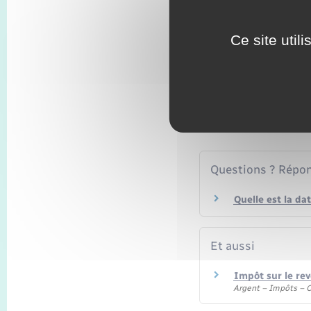
Impôts locaux
Ce site util
IFI (Impôt sur la 
Pour plus d'informations
href="https://www.impots.
fiscale</a>.
Questions ? Répon
Quelle est la da
Et aussi
Impôt sur le re
Argent – Impôts –