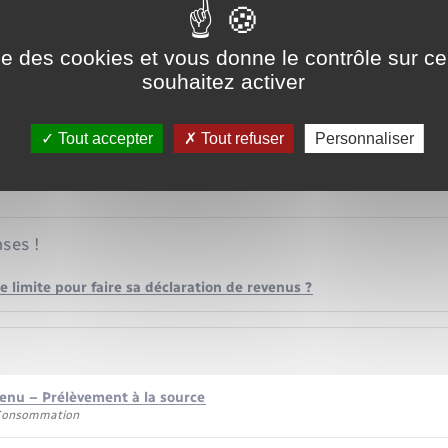
ise des cookies et vous donne le contrôle sur 
fortune immobilière)
souhaitez activer
 sur vos échéances et le détail des prélèvements, consultez le <a
gouv.fr/portail/particulier/calendrier-fiscal" target="_blank">calendr
Tout accepter
Tout refuser
Personnaliser
ses !
te limite pour faire sa déclaration de revenus ?
venu – Prélèvement à la source
 Consommation