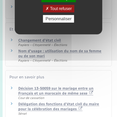
il modifier la carte grise ?
Traduction d'un document : comment trouver
Tout refuser
un traducteur agréé ?
Personnaliser
Et aussi
Changement d'état civil
Papiers – Citoyenneté – Élections
Nom d'usage : utilisation du nom de sa femme
ou de son mari
Papiers – Citoyenneté – Élections
Pour en savoir plus
Décision 13-50059 sur le mariage entre un
Français et un marocain de même sexe
Cour de cassation
Délégation des fonctions d'état civil du maire
pour la célébration des mariages
Sénat