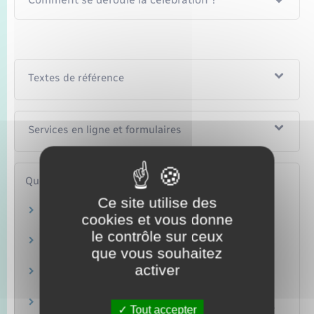
Textes de référence
Services en ligne et formulaires
Questions ? Réponses !
Ce site utilise des
Peut-on se marier avec un membre de sa
cookies et vous donne
famille ?
le contrôle sur ceux
Témoins d'un mariage : quelles sont les règles
que vous souhaitez
?
activer
Mariage, Pacs ou concubinage (union libre) :
quelles différences ?
Changement de nom suite à un mariage : faut-
Tout accepter