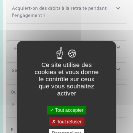
Acquiert-on des droits à la retraite pendant
l'engagement ?
Textes de référence
Ce site utilise des
Services en ligne et formulaires
cookies et vous donne
le contrôle sur ceux
que vous souhaitez
Questions ? Réponses !
activer
Une personne en volontariat a-t-elle droit au
Tout accepter
RSA et à la prime d'activité ?
Tout refuser
Et aussi