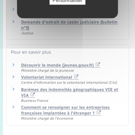
Personnaliser
Prévention – Vaccinations
Social – Santé
Demande d'extrait de casier judiciaire (bulletin
n°3)
Justice
Pour en savoir plus
Découvrir le monde (jeunes.gouv.fr)
Ministère chargé de la jeunesse
Volontariat international
Centre d'information sur le volontariat international (Civi)
Barèmes des indemnités géographiques VIE et
VIA
Business France
Comment se renseigner sur les entreprises
françaises implantées à l'étranger ?
Ministère chargé de l'économie