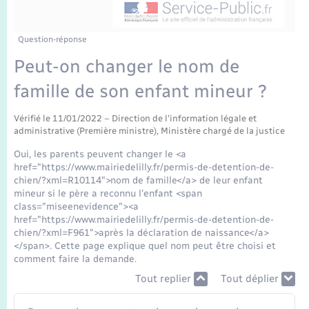
Enfants – Jeunes
Mariage – PACS
Question-réponse
Peut-on changer le nom de
Parrainage civil
famille de son enfant mineur ?
Recensement
Vérifié le 11/01/2022 – Direction de l'information légale et
administrative (Première ministre), Ministère chargé de la justice
Oui, les parents peuvent changer le <a
href="https://www.mairiedelilly.fr/permis-de-detention-de-
chien/?xml=R10114">nom de famille</a> de leur enfant
mineur si le père a reconnu l'enfant <span
class="miseenevidence"><a
href="https://www.mairiedelilly.fr/permis-de-detention-de-
chien/?xml=F961">après la déclaration de naissance</a>
</span>. Cette page explique quel nom peut être choisi et
comment faire la demande.
Tout replier
Tout déplier