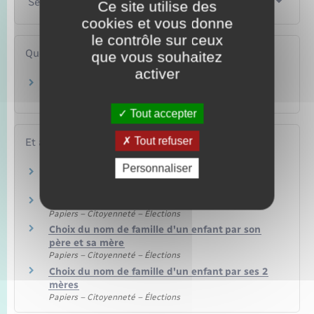
Services en ligne et formulaires
Ce site utilise des
cookies et vous donne
le contrôle sur ceux
Questions ? Réponses !
que vous souhaitez
activer
Quelle différence entre le nom de famille et le
nom d'usage ?
Tout accepter
Tout refuser
Et aussi
Personnaliser
Changement d'état civil
Papiers – Citoyenneté – Élections
Actes d'état civil
Papiers – Citoyenneté – Élections
Choix du nom de famille d'un enfant par son
père et sa mère
Papiers – Citoyenneté – Élections
Choix du nom de famille d'un enfant par ses 2
mères
Papiers – Citoyenneté – Élections