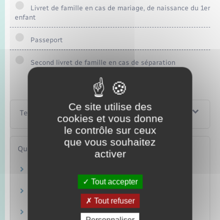
Livret de famille en cas de mariage, de naissance du 1er
enfant
Passeport
Second livret de famille en cas de séparation
Ce site utilise des
Textes de référence
cookies et vous donne
le contrôle sur ceux
que vous souhaitez
Questions ? Réponses !
activer
Quels recours si le dossier de carte d'identité
ou passeport est refusé ?
Tout accepter
Comment contester un refus de la mairie en
Tout refuser
matière d'état civil ?
Comment consulter les décisions de sa mairie,
Personnaliser