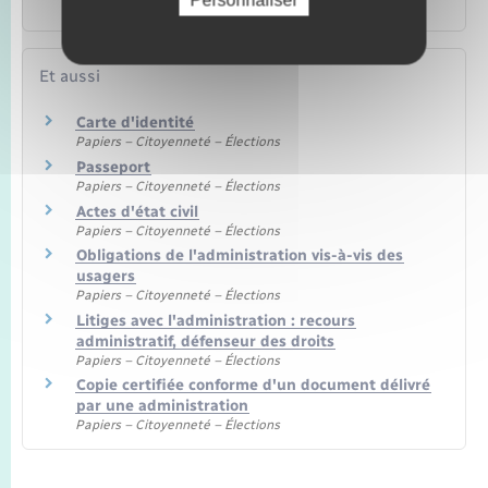
son département ou sa région ?
Et aussi
Carte d'identité
Papiers – Citoyenneté – Élections
Passeport
Papiers – Citoyenneté – Élections
Actes d'état civil
Papiers – Citoyenneté – Élections
Obligations de l'administration vis-à-vis des
usagers
Papiers – Citoyenneté – Élections
Litiges avec l'administration : recours
administratif, défenseur des droits
Papiers – Citoyenneté – Élections
Copie certifiée conforme d'un document délivré
par une administration
Papiers – Citoyenneté – Élections