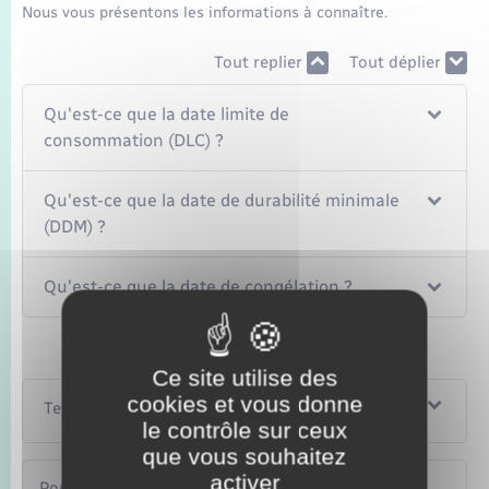
Nous vous présentons les informations à connaître.
Tout replier
Tout déplier
Qu'est-ce que la date limite de
consommation (DLC) ?
Qu'est-ce que la date de durabilité minimale
(DDM) ?
Qu'est-ce que la date de congélation ?
Ce site utilise des
cookies et vous donne
Textes de référence
le contrôle sur ceux
que vous souhaitez
activer
Pour en savoir plus