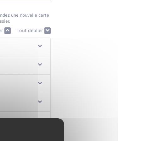
mandez une nouvelle carte
sier.
er
Tout déplier