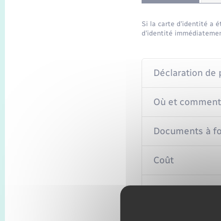
Si la carte d'identité a 
d'identité immédiatement
Déclaration de 
Où et comment 
Documents à fo
Coût
Délai de fabrica
Comment retirer