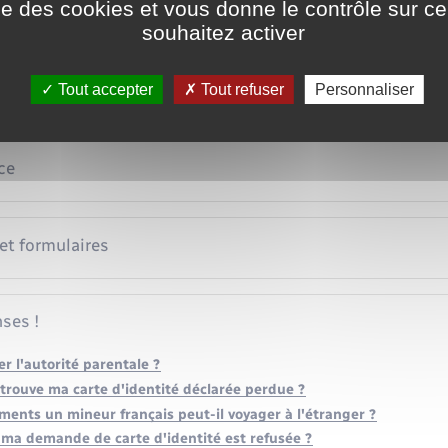
ise des cookies et vous donne le contrôle sur 
souhaitez activer
té
Tout accepter
Tout refuser
Personnaliser
ce
 et formulaires
ses !
 l'autorité parentale ?
retrouve ma carte d'identité déclarée perdue ?
ments un mineur français peut-il voyager à l'étranger ?
 ma demande de carte d'identité est refusée ?