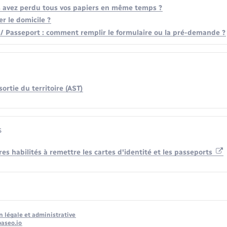
us avez perdu tous vos papiers en même temps ?
 le domicile ?
é / Passeport : comment remplir le formulaire ou la pré-demande ?
ortie du territoire (AST)
s
es habilités à remettre les cartes d'identité et les passeports
n légale et administrative
baseo.io