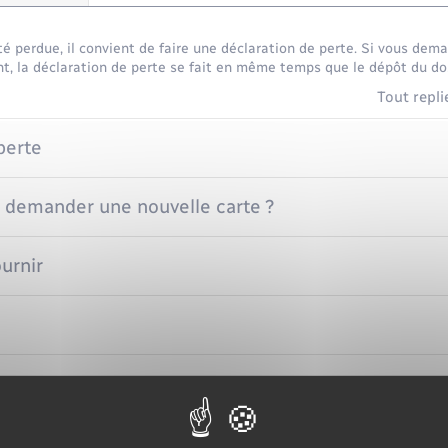
été perdue, il convient de faire une déclaration de perte. Si vous de
, la déclaration de perte se fait en même temps que le dépôt du dos
Tout repli
perte
demander une nouvelle carte ?
urnir
tion
 la carte d'identité quand elle est prête ?