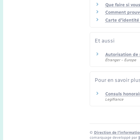
Que faire si vo
Comment prouver
Carte d'identit
Et aussi
Autorisation de s
Étranger – Europe
Pour en savoir plu
Consuls honorair
Legifrance
©
Direction de l’informatio
comarquage developpé par