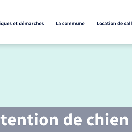
tiques et démarches
La commune
Location de sal
Déchèteries
Documents d’identité
Enfance
Conseil municipal
Etat-civil - Papiers -
Citoyenneté
tention de chien
Mariage – PACS