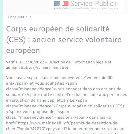
Enfants – Jeunes
Mariage – PACS
Fiche pratique
Corps européen de solidarité
Parrainage civil
(CES) : ancien service volontaire
Recensement
européen
Vérifié le 13/06/2022 – Direction de l'information légale et
administrative (Première ministre)
Vous avez <span class="miseenevidence">moins de 30
ans</span> et vous souhaitez <span
class="miseenevidence">vous engager dans des actions de
solidarité</span> (lutte contre l'exclusion, aide aux personnes
en situation de handicap, etc.) ? Le <span
class="miseenevidence">Corps européen de solidarité (CES)
</span> vous propose des <span
class="miseenevidence">missions</span> dans les <a
href="https://www.mairiedelilly.fr/permis-de-detention-de-
chien/?xml=R41270">pays de l'Union européenne</a> ou dans