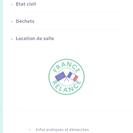
Etat civil
Déchets
Location de salle
FR
EN
Infos pratiques et démarches
Traduction du