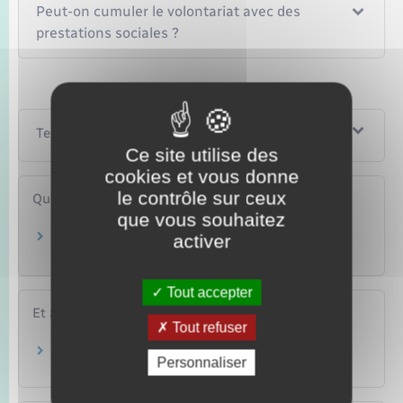
Peut-on cumuler le volontariat avec des
prestations sociales ?
Textes de référence
Ce site utilise des
cookies et vous donne
le contrôle sur ceux
Questions ? Réponses !
que vous souhaitez
Une personne en volontariat a-t-elle droit au
activer
RSA et à la prime d'activité ?
Tout accepter
Et aussi
Tout refuser
Volontariats
Personnaliser
Papiers – Citoyenneté – Élections