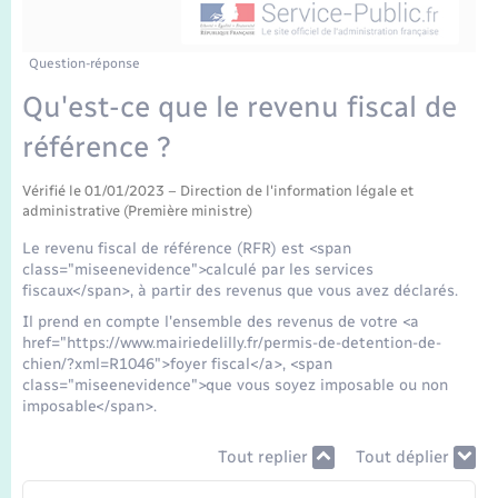
Enfants – Jeunes
Mariage – PACS
Question-réponse
Qu'est-ce que le revenu fiscal de
Parrainage civil
référence ?
Recensement
Vérifié le 01/01/2023 – Direction de l'information légale et
administrative (Première ministre)
Le revenu fiscal de référence (RFR) est <span
class="miseenevidence">calculé par les services
fiscaux</span>, à partir des revenus que vous avez déclarés.
Il prend en compte l'ensemble des revenus de votre <a
href="https://www.mairiedelilly.fr/permis-de-detention-de-
chien/?xml=R1046">foyer fiscal</a>, <span
class="miseenevidence">que vous soyez imposable ou non
imposable</span>.
Tout replier
Tout déplier