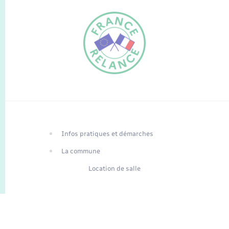
FR
EN
Infos pratiques et démarches
Traduction du
DE
site automatisée
La commune
Location de salle