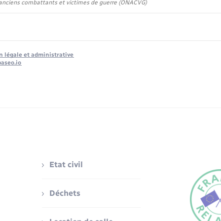
 anciens combattants et victimes de guerre (ONACVG)
n légale et administrative
baseo.io
Etat civil
Déchets