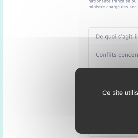
nationalité française ou
ministre chargé des anc
De quoi s'agit-il
Conflits conce
Situation du d
Démarche
Ce site util
Textes de référen