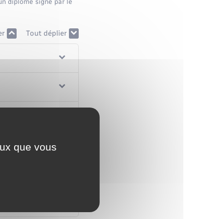
un diplôme signé par le
er
Tout déplier
ceux que vous