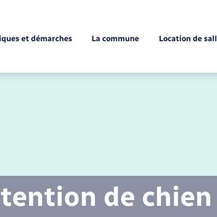
tiques et démarches
La commune
Location de sal
Déchèteries
Documents d’identité
Enfance
Conseil municipal
Etat-civil - Papiers -
Citoyenneté
tention de chien
Mariage – PACS