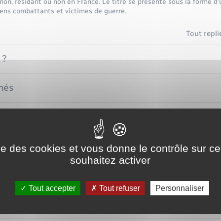
 non, résidant ou non en France. Le titre se présente sous la forme d'
iens combattants et victimes de guerre.
Tout repli
 ?
rnés
emandeur au moment du conflit
ise des cookies et vous donne le contrôle sur 
souhaitez activer
Tout accepter
Tout refuser
Personnaliser
ce