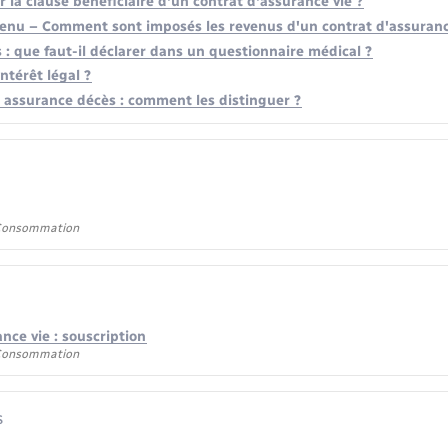
 la clause bénéficiaire d'un contrat d'assurance vie ?
venu – Comment sont imposés les revenus d'un contrat d'assuranc
: que faut-il déclarer dans un questionnaire médical ?
ntérêt légal ?
t assurance décès : comment les distinguer ?
 Consommation
nce vie : souscription
 Consommation
s