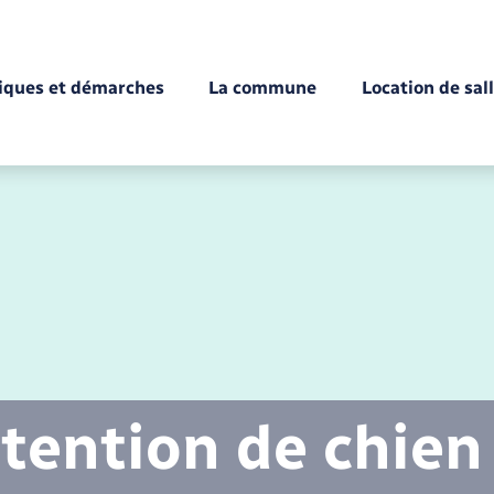
tiques et démarches
La commune
Location de sal
Déchèteries
Documents d’identité
Enfance
Conseil municipal
Etat-civil - Papiers -
Citoyenneté
tention de chien
Mariage – PACS