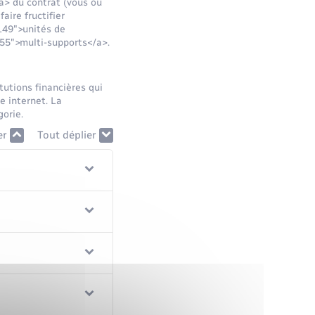
a> du contrat (vous ou
aire fructifier
1149">unités de
055">multi-supports</a>.
utions financières qui
e internet. La
gorie.
er
Tout déplier