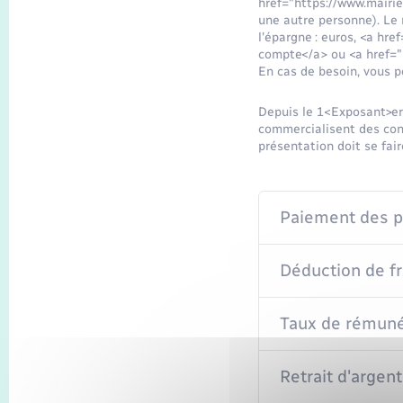
href="https://www.mairie
une autre personne). Le m
l'épargne : euros, <a hr
compte</a> ou <a href="
En cas de besoin, vous po
Depuis le 1<Exposant>er<
commercialisent des contr
présentation doit se fair
Paiement des 
Déduction de fr
Taux de rémuné
Retrait d'argent