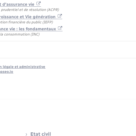
t d'assurance vie
 prudentiel et de résolution (ACPR)
roissance et Vie génération
ation financière du public (IEFP)
ance vie : les fondamentaux
e la consommation (INC)
n légale et administrative
baseo.io
Etat civil