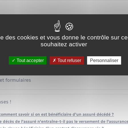
ise des cookies et vous donne le contrôle sur 
souhaitez activer
ce
Tout accepter
Tout refuser
Personnaliser
 et formulaires
ses !
comment savoir si on est bénéficiaire d'un assuré décédé ?
e décès de l'assuré n'entraîne-t-il pas le versement de l'assurance