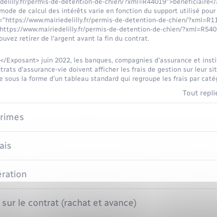
delilly.fr/permis-de-detention-de-chien/?xml=R44019">bénéficiaire</
ode de calcul des intérêts varie en fonction du support utilisé pour f
ef="https://www.mairiedelilly.fr/permis-de-detention-de-chien/?xml=R
https://www.mairiedelilly.fr/permis-de-detention-de-chien/?xml=R54
uvez retirer de l'argent avant la fin du contrat.
/Exposant> juin 2022, les banques, compagnies d'assurance et instit
ats d'assurance-vie doivent afficher les frais de gestion sur leur sit
e sous la forme d'un tableau standard qui regroupe les frais par caté
Tout repli
primes
ais
ration
 sur le contrat (rachat et avance)